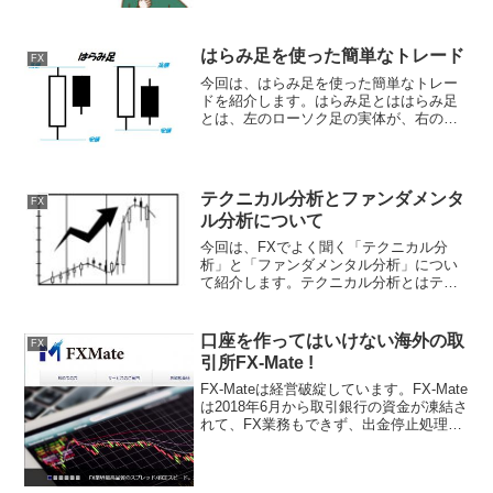
は、テクニカル指標のひとつで一言でい
うと「買われ過ぎ」「売られ過ぎ」が分
かる指標の...
はらみ足を使った簡単なトレード
FX
今回は、はらみ足を使った簡単なトレー
ドを紹介します。はらみ足とははらみ足
とは、左のローソク足の実体が、右のロ
ーソク足の実体をすっぽり包んでいるロ
ーソクの組み合わせのことです。一方、
つつみ足は、右のローソク足の実体が、
左のローソク足の実体をす...
テクニカル分析とファンダメンタ
FX
ル分析について
今回は、FXでよく聞く「テクニカル分
析」と「ファンダメンタル分析」につい
て紹介します。テクニカル分析とはテク
ニカル分析は、過去のチャートの動きに
基づいて将来の値動きを予測する分析の
ことです。為替は経済や政治、地政学リ
口座を作ってはいけない海外の取
FX
スク等から影響を受けます...
引所FX-Mate !
FX-Mateは経営破綻しています。FX-Mate
は2018年6月から取引銀行の資金が凍結さ
れて、FX業務もできず、出金停止処理が
されて身動きのできない状態が続いてい
ます。私は口座を作って入金したもの
の、出金申し込みをしたまま、金融庁に