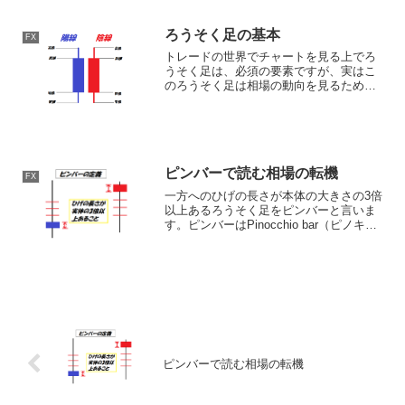
よる...
ろうそく足の基本
FX
トレードの世界でチャートを見る上でろ
うそく足は、必須の要素ですが、実はこ
のろうそく足は相場の動向を見るための
ツールとして日本で考えられたもので、
それが世界にも広がっていったのです。
ここでは、そのろうそく足はどのように
できているのだろうという...
ピンバーで読む相場の転機
FX
一方へのひげの長さが本体の大きさの3倍
以上あるろうそく足をピンバーと言いま
す。ピンバーはPinocchio bar（ピノキオ
バー）の略で、ヒノキオの鼻のようにひ
げが長いことを示してます。相場の反転
のサインとして、多く用いられていま
す。ピンバ...
ピンバーで読む相場の転機